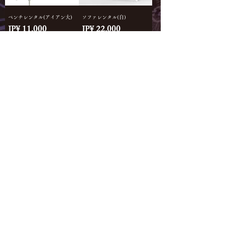
ベンチレンタル(アイアン大)
ソファレンタル(白)
Price
Price
JP¥ 11,000
JP¥ 22,000
レンタル品
ソファレンタル(黒)
Price
JP¥ 22,000
お問合せ・ご相談はネット(メ
ール・LINE)からのみのご対応
となります。お電話・ご来店で
のご対応はできかねますので予
めご了承くださいませ。