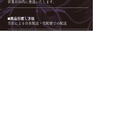
営業日以内に発送いたします。
◼️商品引渡し方法
当店による自社配送・宅配便での配送
◼️返品・不良品について
万一発送中の破損、不良品、あるいはご注文と違う
商品が届いた場合は、返送料はこちらが負担いたし
ます。
不良品の返品をご希望の場合は商品到着当日中にお
電話にてご連絡ください。当日以外の返品交換およ
びご返金は受付できませんので予めご了承ください
ませ。
商品代以外での保証はできかねますので予めご了承
くださいませ。
また、花やバルーンは大変壊れやすいものになって
おりますので多少の花かけやバルーンの空気漏れ・
破裂などはご了承くださいませ。
【返品対象】
「不良品・当社の商品の間違え」の場合
【返品時期】
商品受け取り当日以内にご連絡があった場合に返金
可能となります。