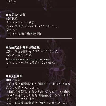
1個から
◼️お支払い方法
銀行振込
クレジットカード決済
スマホ決済(PayPay/メルペイ/LINEペイ)
楽天ペイ
コンビニ決済(手数料190円)
◼️商品代金以外の必要金額
送料・振込手数料をご負担いただきます。
送料につきましては
https://www.spira-flower.com/area/
こちらのページをご確認くださいませ。
◼️お支払期限
■銀行振込
ご注文後に原則配送日１週間前〜2日前までにお振
込みをお願いいたします。
お振込み確認後、商品を発送いたします。(お振込
みがご確認できない場合は商品発送できかねますの
でご了承くださいませ。）
また、お客様にお振込み手数料をご負担いただいて