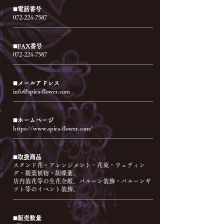
◼️電話番号
072-224-7587
◼️FAX番号
072-224-7587
◼️メールアドレス
info@spira-flower.com
◼️ホームページ
https://www.spira-flower.com/
◼️取扱商品
スタンド花・アレンジメント・花束・ウェディン
グ・観葉植物・胡蝶蘭。
店内装花等の生花全般。バルーン装飾・バルーンギ
フト等のイベント装飾。
◼️販売数量