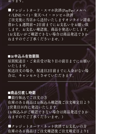
おります。
■クレジットカード・スマホ決済(PayPay/メルペ
イ/LINEペイ)・楽天ペイ・コンビニ決済
ご注文後に当店から送付いたしますオンライン請求
書から１週間前〜2日前までにお支払いをお願い致
します。お支払い確認後、商品を発送いたします。
(お支払いがご確認できない場合は商品発送できか
ねますのでご了承くださいませ。）
◼️お申込み有効期限
原則配達日・ご来店受け取り日の前日までにお願い
いたします。
配送注文の場合、配達日2日前までに入金がない場
合は、キャンセルとさせていただきます。
◼️商品引渡し時期
■銀行振込でご注文の方
在庫のある商品はお振込み確認後ご注文確定日より
1営業日以内に発送いたします。
(お振込みがご確認できない場合は商品発送できか
ねますのでご了承くださいませ。）
■クレジットカード・ネット決済でお支払いの方
在庫のある商品はご注文確認後ご注文確定日より1